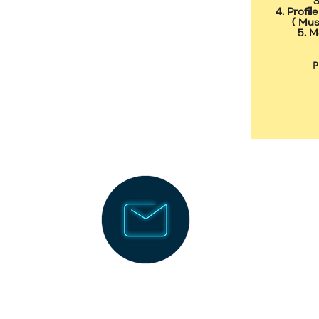
3
4. Profi
( Mus
5. 
P