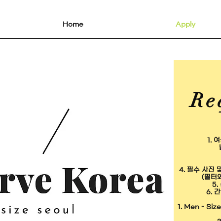
Home
Apply
Re
1.
여
4.
필수 사진 및
(필터와
5.
6. 
1. Men - Si