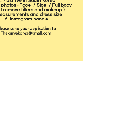
. Must live in South Korea
le photos : Face / Side / Full body
t remove filters and makeup )
Measurements and dress size
6. Instagram handle
lease send your application to
Thekurvekorea@gmail.com